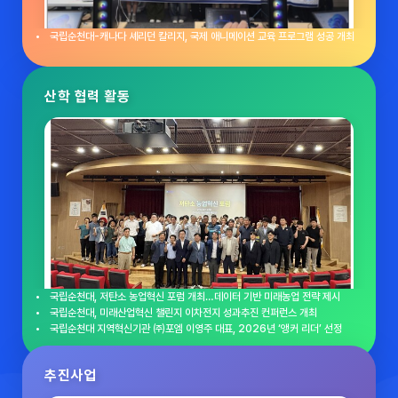
국립순천대-캐나다 셰리던 칼리지, 국제 애니메이션 교육 프로그램 성공 개최
산학 협력 활동
국립순천대, 저탄소 농업혁신 포럼 개최…데이터 기반 미래농업 전략 제시
국립순천대, 미래산업혁신 챌린지 이차전지 성과추진 컨퍼런스 개최
국립순천대 지역혁신기관 ㈜포엠 이영주 대표, 2026년 ‘앵커 리더’ 선정
추진사업