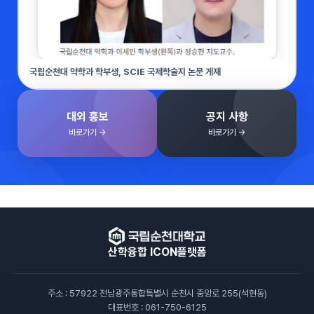
국립순천대 약학과 학부생, SCIE 국제학술지 논문 게재
대외 홍보
공지 사항
바로가기 →
바로가기 →
산학융합 ICON플랫폼
주소 : 57922 전남광주통합특별시 순천시 중앙로 255(석현동)
대표번호 : 061-750-6125