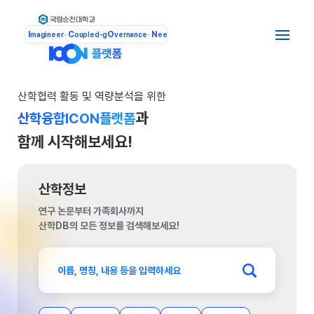
I
C
O
N
magineer ·
oupled-g
vernance ·
eeds
산학협력 활동 및 역량분석을 위한
과
산학융합ICON플랫폼
함께 시작해보세요!
산학정보
연구 논문부터 가족회사까지
산학DB의 모든 정보를 검색해보세요!